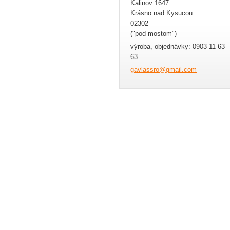
Kalinov 1647
Krásno nad Kysucou
02302
("pod mostom")
výroba, objednávky: 0903 11 63
63
gavlassr
o@gmail.
com