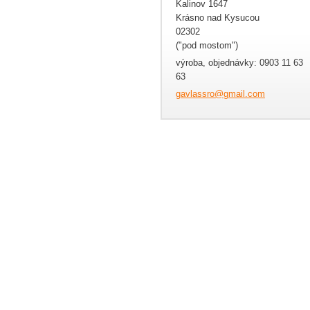
Kalinov 1647
Krásno nad Kysucou
02302
("pod mostom")
výroba, objednávky: 0903 11 63
63
gavlassr
o@gmail.
com