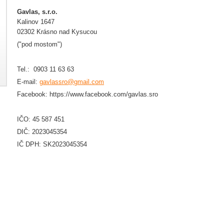
Gavlas, s.r.o.
Kalinov 1647
02302 Krásno nad Kysucou
("pod mostom")
Tel.: 0903 11 63 63
E-mail:
gavlassro@gmail.com
Facebook: https://www.facebook.com/gavlas.sro
IČO: 45 587 451
DIČ: 2023045354
IČ DPH: SK2023045354