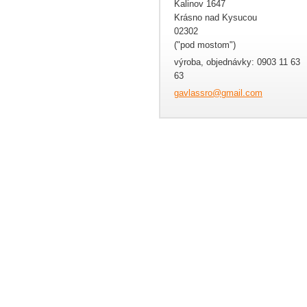
Kalinov 1647
Krásno nad Kysucou
02302
("pod mostom")
výroba, objednávky: 0903 11 63
63
gavlassr
o@gmail.
com