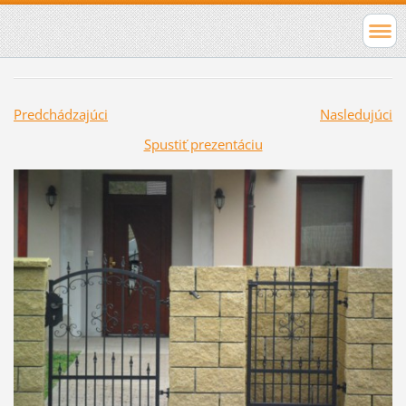
Predchádzajúci
Nasledujúci
Spustiť prezentáciu