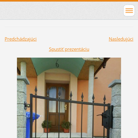
Predchádzajúci
Nasledujúci
Spustiť prezentáciu