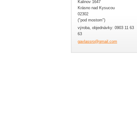
Kalinov 1647
Krásno nad Kysucou
02302
("pod mostom")
výroba, objednávky: 0903 11 63
63
gavlassr
o@gmail.
com