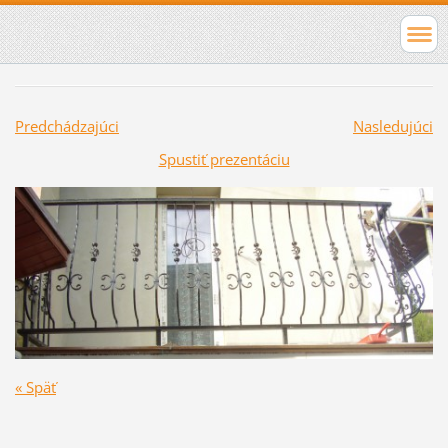
Predchádzajúci
Nasledujúci
Spustiť prezentáciu
« Späť