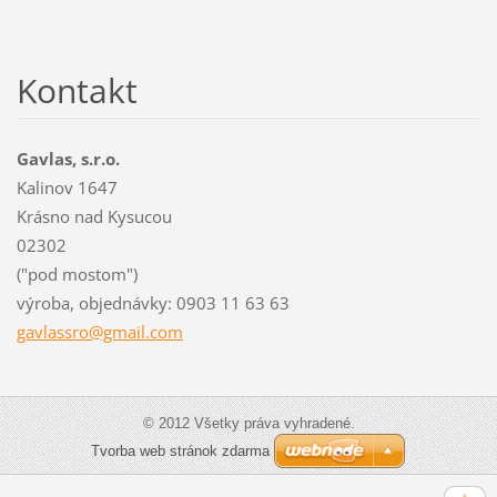
Kontakt
Gavlas, s.r.o.
Kalinov 1647
Krásno nad Kysucou
02302
("pod mostom")
výroba, objednávky: 0903 11 63 63
gavlassr
o@gmail.
com
© 2012 Všetky práva vyhradené.
Tvorba web stránok zdarma