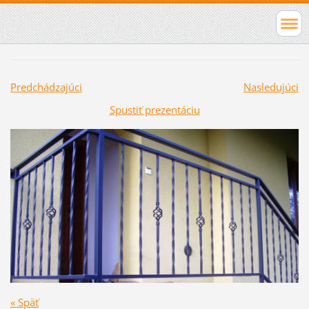
Predchádzajúci
Nasledujúci
Spustiť prezentáciu
« Späť